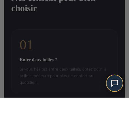
choisir
01
Entre deux tailles ?
Si vous hésitez entre deux tailles, optez pour la
taille supérieure pour plus de confort au
quotidien.
Ajouter au panier
02
Mesurez-vous debout