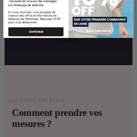
J'accepte de recevoir des messages
sur WhatsApp de Mabrouk
En vous inscrivant, vous acceptez de
recevoir des offres et informations de
Mabrouk par WhatsApp. Répondez STOP
pour vous désabonner.
Continue
SCROLL
ÉTAPE PAR ÉTAPE
Comment prendre vos
mesures ?