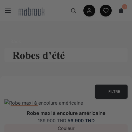
Skip
0
to
content
Back
Robes d’été
FILTRE
Promo: -70%
Robe maxi à encolure américaine
Le
Le
56.900
TND
189.900
TND
prix
prix
Couleur