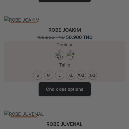
a
plusieurs
variantes.
Les
Promo: -70%
ROBE JOAKIM
options
Le
Le
50.900
TND
169.900
TND
peuvent
prix
prix
Couleur
être
initial
actuel
choisies
était :
est :
sur
169.900 TND.
50.900 TND.
Taille
la
page
S
M
L
XL
XXL
3XL
de
Ce
produit
Choix des options
produit
a
plusieurs
variantes.
Les
Promo: -50%
ROBE JUVENAL
options