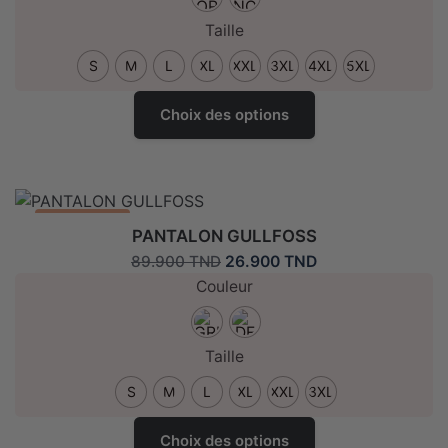
était :
est :
sur
99.900 TND.
29.900 TND.
Taille
la
page
S
M
L
XL
XXL
3XL
4XL
5XL
de
Ce
produit
Choix des options
produit
a
plusieurs
variantes.
Les
Promo: -70%
PANTALON GULLFOSS
options
Le
Le
26.900
TND
89.900
TND
peuvent
prix
prix
Couleur
être
initial
actuel
choisies
était :
est :
sur
89.900 TND.
26.900 TND.
Taille
la
page
S
M
L
XL
XXL
3XL
de
Ce
produit
Choix des options