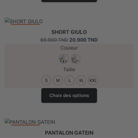
a
plusieurs
variantes.
Les
Promo: -70%
SHORT GIULO
options
Le
Le
20.900
TND
69.900
TND
peuvent
prix
prix
Couleur
être
initial
actuel
choisies
était :
est :
sur
69.900 TND.
20.900 TND.
Taille
la
page
S
M
L
XL
XXL
de
Ce
produit
Choix des options
produit
a
plusieurs
variantes.
Les
Promo: -70%
PANTALON GATEIN
options