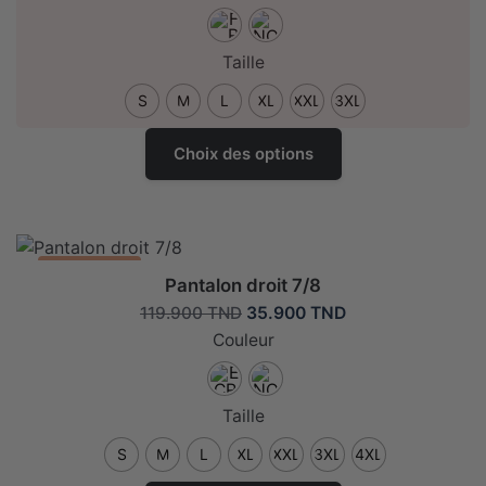
initial
actuel
était :
est :
139.900 TND.
69.900 TND.
Taille
S
M
L
XL
XXL
3XL
Ce
Choix des options
produit
a
plusieurs
variantes.
Les
Promo: -70%
Pantalon droit 7/8
options
Le
Le
35.900
TND
119.900
TND
peuvent
prix
prix
Couleur
être
initial
actuel
choisies
était :
est :
sur
119.900 TND.
35.900 TND.
Taille
la
page
S
M
L
XL
XXL
3XL
4XL
de