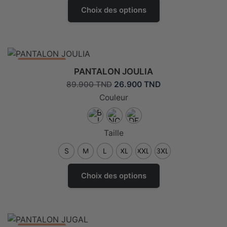
Ce
produit
Choix des options
produit
a
plusieurs
variantes.
Les
Promo: -70%
PANTALON JOULIA
options
Le
Le
26.900
TND
89.900
TND
peuvent
prix
prix
Couleur
être
initial
actuel
choisies
était :
est :
sur
89.900 TND.
26.900 TND.
Taille
la
page
S
M
L
XL
XXL
3XL
de
Ce
produit
Choix des options
produit
a
plusieurs
variantes.