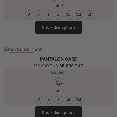
sur
99.900 TND.
29.900 TND.
Taille
la
page
S
M
L
XL
XXL
3XL
4XL
de
Ce
produit
Choix des options
produit
a
plusieurs
variantes.
Les
Promo: -70%
PANTALON GARD
options
Le
Le
35.900
TND
119.900
TND
peuvent
prix
prix
Couleur
être
initial
actuel
choisies
était :
est :
sur
119.900 TND.
35.900 TND.
Taille
la
page
S
M
L
XL
XXL
de
Ce
produit
Choix des options
produit