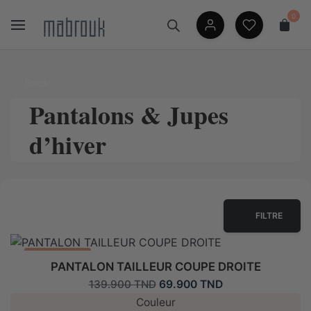
Skip
0
to
content
Back
Pantalons & Jupes
d’hiver
FILTRE
Promo: -50%
PANTALON TAILLEUR COUPE DROITE
Le
Le
69.900
TND
139.900
TND
prix
prix
Couleur