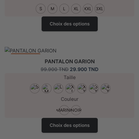
la
page
S
M
L
XL
XXL
3XL
de
Ce
produit
Choix des options
produit
a
plusieurs
variantes.
Les
Promo: -70%
PANTALON GARION
options
Le
Le
29.900
TND
99.900
TND
peuvent
prix
prix
Taille
être
initial
actuel
choisies
était :
est :
sur
99.900 TND.
29.900 TND.
Couleur
la
page
MARINE
NOIR
de
Ce
produit
Choix des options
produit
a