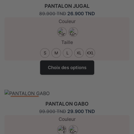
Les
Promo: -70%
PANTALON JUGAL
options
Le
Le
26.900
TND
89.900
TND
peuvent
prix
prix
Couleur
être
initial
actuel
choisies
était :
est :
sur
89.900 TND.
26.900 TND.
Taille
la
page
S
M
L
XL
XXL
de
Ce
produit
Choix des options
produit
a
plusieurs
variantes.
Les
Promo: -70%
PANTALON GABO
options
Le
Le
29.900
TND
99.900
TND
peuvent
prix
prix
Couleur
être
initial
actuel
choisies
était :
est :