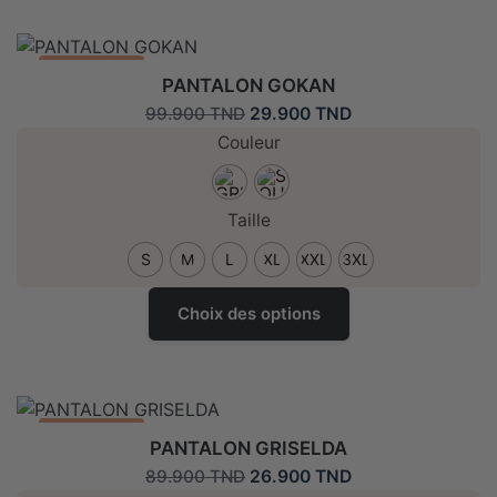
plusieurs
variantes.
Les
Promo: -70%
PANTALON GOKAN
options
Le
Le
29.900
TND
99.900
TND
peuvent
prix
prix
Couleur
être
initial
actuel
choisies
était :
est :
sur
99.900 TND.
29.900 TND.
Taille
la
page
S
M
L
XL
XXL
3XL
de
Ce
produit
Choix des options
produit
a
plusieurs
variantes.
Les
Promo: -70%
PANTALON GRISELDA
options
Le
Le
26.900
TND
89.900
TND
peuvent