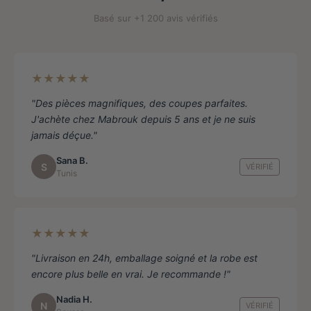
de
Basé sur +1 200 avis vérifiés
produit
★★★★★
"Des pièces magnifiques, des coupes parfaites.
J'achète chez Mabrouk depuis 5 ans et je ne suis
jamais déçue."
Sana B.
S
VÉRIFIÉ
Tunis
★★★★★
"Livraison en 24h, emballage soigné et la robe est
encore plus belle en vrai. Je recommande !"
Nadia H.
N
VÉRIFIÉ