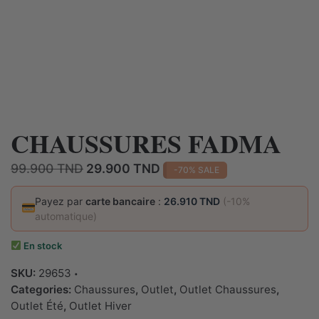
CHAUSSURES FADMA
Le
Le
99.900
TND
29.900
TND
-70% SALE
prix
prix
initial
actuel
Payez par
carte bancaire
:
26.910 TND
(-10%
automatique)
était :
est :
99.900 TND.
29.900 TND.
En stock
SKU:
29653
Categories:
Chaussures
,
Outlet
,
Outlet Chaussures
,
Outlet Été
,
Outlet Hiver