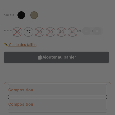
COULEUR:
QUANTITÉ
TAILLE:
36
37
38
39
40
41
QTE:
DE
CHAUSSURES
FADMA
Guide des tailles
Ajouter au panier
Composition
Composition