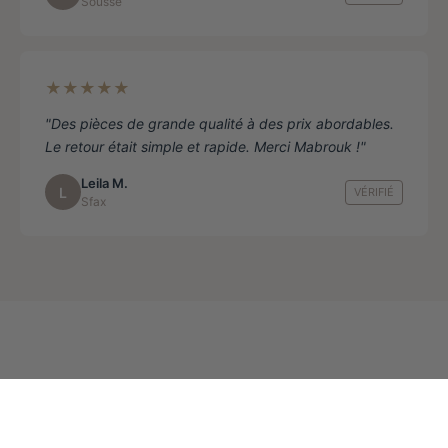
Sousse
★★★★★
"Des pièces de grande qualité à des prix abordables.
Le retour était simple et rapide. Merci Mabrouk !"
Leila M.
L
VÉRIFIÉ
Sfax
Ajouter au panier