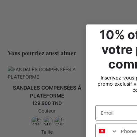
10% of
votre
Vous pourriez aussi aimer
com
Promo: -70%
Inscrivez-vous 
CHAUSSURES
promo exclusif v
SANDALES COMPENSÉES À
99.900
TND
c
PLATEFORME
Coul
129.900
TND
Email
Couleur
Tail
Whats
36
37
38
Taille