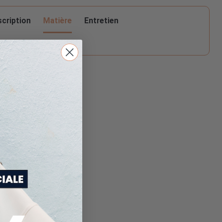
Matière
cription
Entretien
pour ce produit :
Lavable en machine max 30°C
n machine
fragile
rdite
Repasser max 110°C