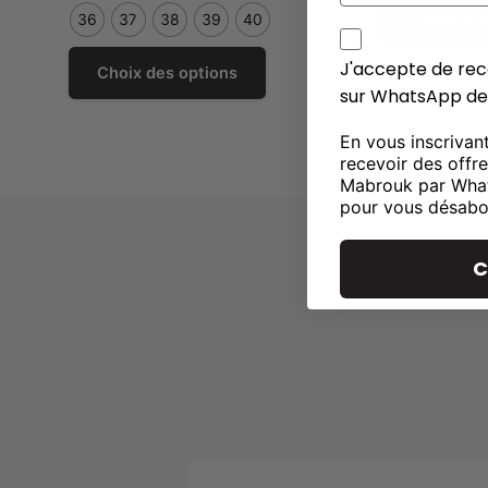
36
37
38
39
40
Choix des
J'accepte de r
Ce
J'accepte de re
Choix des options
produit
sur WhatsApp d
a
plusieurs
En vous inscrivan
variantes.
recevoir des offr
Les
Mabrouk par Wha
pour vous désabo
options
peuvent
être
C
choisies
sur
la
page
de
produit