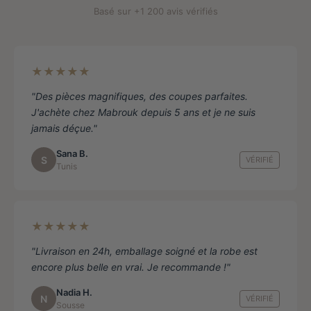
de
Basé sur +1 200 avis vérifiés
produit
★★★★★
"Des pièces magnifiques, des coupes parfaites.
J'achète chez Mabrouk depuis 5 ans et je ne suis
jamais déçue."
Sana B.
S
VÉRIFIÉ
Tunis
★★★★★
"Livraison en 24h, emballage soigné et la robe est
encore plus belle en vrai. Je recommande !"
Nadia H.
N
VÉRIFIÉ
Sousse