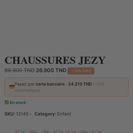
CHAUSSURES JEZY
Le
Le
89.900
TND
26.900
TND
-70% SALE
prix
prix
initial
actuel
Payez par
carte bancaire
:
24.210 TND
(-10%
automatique)
était :
est :
89.900 TND.
26.900 TND.
En stock
SKU:
12145
Category:
Enfant