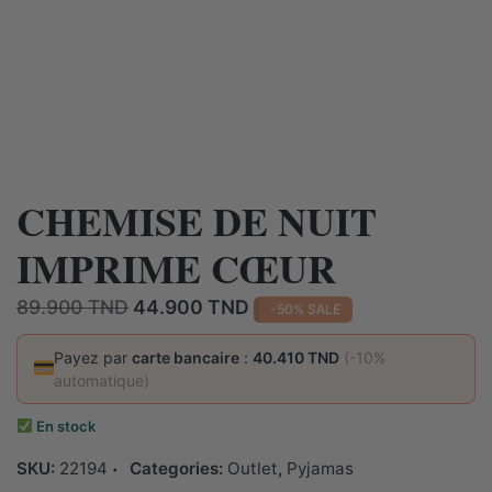
CHEMISE DE NUIT
IMPRIME CŒUR
Le
Le
89.900
TND
44.900
TND
-50% SALE
prix
prix
initial
actuel
Payez par
carte bancaire
:
40.410 TND
(-10%
automatique)
était :
est :
89.900 TND.
44.900 TND.
En stock
SKU:
22194
Categories:
Outlet
,
Pyjamas