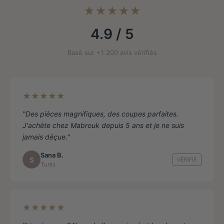
choisies
★★★★★
sur
la
4.9 / 5
page
de
Basé sur +1 200 avis vérifiés
produit
★★★★★
"Des pièces magnifiques, des coupes parfaites.
J'achète chez Mabrouk depuis 5 ans et je ne suis
jamais déçue."
Sana B.
S
VÉRIFIÉ
Tunis
★★★★★