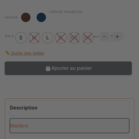
IMPRIMÉ FRAMBOISE
COULEUR:
QUANTITÉ
TAILLE:
S
M
L
XL
XXL
3XL
QTE:
DE
CHEMISE
DE
Guide des tailles
NUIT
IMPRIME
CŒUR
Ajouter au panier
Description
Matière