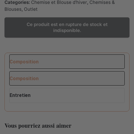
Categories:
Chemise et Blouse d'hiver
,
Chemises &
Blouses
,
Outlet
Ce produit est en rupture de stock et
indisponible.
Composition
Composition
Entretien
Conseils d'entretien pour ce produit :
Composition
100%VISCOSE + 100% COTON
Vous pourriez aussi aimer