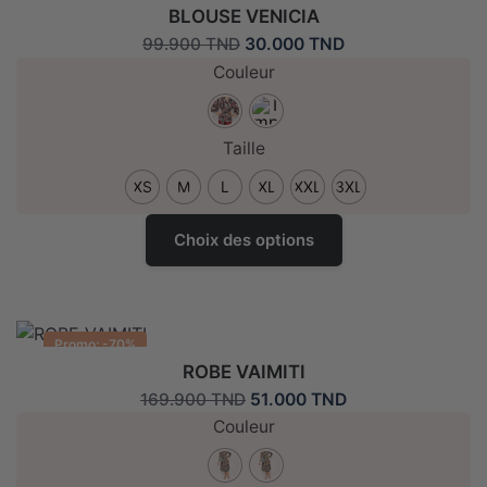
BLOUSE VENICIA
Le
Le
30.000
TND
99.900
TND
prix
prix
Couleur
initial
actuel
était :
est :
99.900 TND.
30.000 TND.
Taille
XS
M
L
XL
XXL
3XL
Ce
Choix des options
produit
a
plusieurs
variantes.
Promo: -70%
Les
ROBE VAIMITI
options
Le
Le
51.000
TND
169.900
TND
peuvent
prix
prix
Couleur
être
initial
actuel
choisies
était :
est :
sur