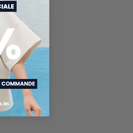
Lavable en machine max 30°C
n machine
fragile
rdite
Repasser max 110°C