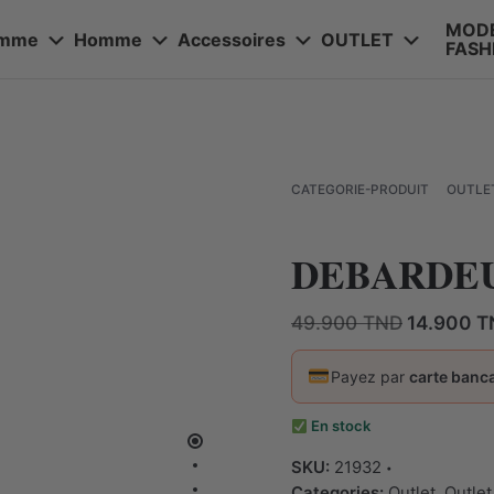
MOD
emme
Homme
Accessoires
OUTLET
FASH
OUTLE
CATEGORIE-PRODUIT
DEBARDE
Le
49.900
TND
14.900
T
prix
initial
Payez par
carte banca
était :
49.900 TN
En stock
SKU:
21932
Categories:
Outlet
,
Outlet