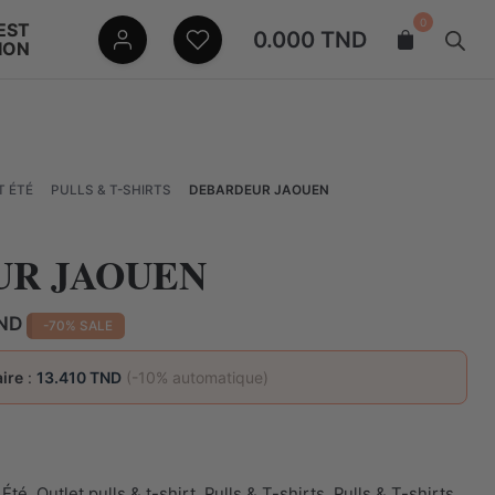
0
EST
0.000
TND
ION
T ÉTÉ
PULLS & T-SHIRTS
DEBARDEUR JAOUEN
UR JAOUEN
Le
ND
-70% SALE
prix
actuel
ire
:
13.410 TND
(-10% automatique)
est :
D.
14.900 TND.
 Été
,
Outlet pulls & t-shirt
,
Pulls & T-shirts
,
Pulls & T-shirts
,