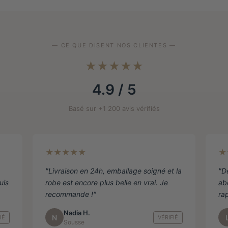
Les
Les
options
options
peuvent
peuvent
être
être
— CE QUE DISENT NOS CLIENTES —
choisies
choisies
sur
sur
★★★★★
la
la
4.9 / 5
page
page
de
de
Basé sur +1 200 avis vérifiés
produit
produit
★★★★★
★
"Livraison en 24h, emballage soigné et la
"D
uis
robe est encore plus belle en vrai. Je
ab
recommande !"
ra
Nadia H.
N
IÉ
VÉRIFIÉ
Sousse