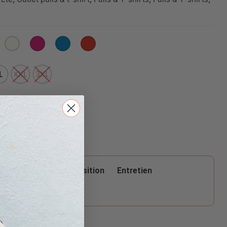
L
XXL
3XL
Matière
n
Composition
Entretien
pour ce produit :
0% VISCOSE