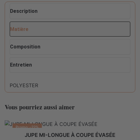
Description
Matière
Composition
Entretien
POLYESTER
Conseils d'entretien pour ce produit :
Composition
100% POLYESTER
Vous pourriez aussi aimer
Ne pas sécher en machine
Promo: -22%
Lavable en machine max 30°C fragile
JUPE MI-LONGUE À COUPE ÉVASÉE