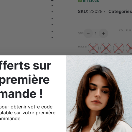
109.900 
En stock
SKU:
22028
Categories
QUANTITÉ
COULEUR:
QTE:
DE
GILET
EN
TAILLE:
S
M
L
X
MAILLE
MANCHES
ferts sur
LONGUES
Guide des tailles
 première
Ajouter au panier
mande !
Descriptio
pour obtenir votre code
alable sur votre première
MAILLE
ommande.
Conseils d'entretien 
Composition
Él