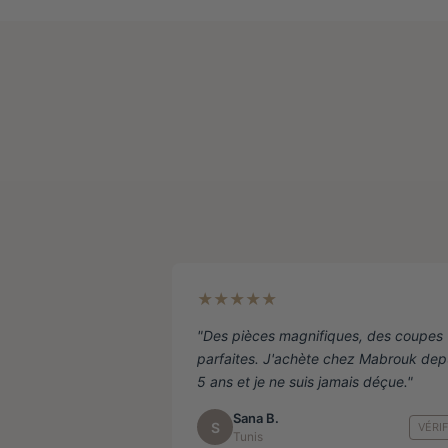
Les
options
peuvent
être
choisies
sur
la
page
de
produit
★★★★★
"Des pièces magnifiques, des coupes
parfaites. J'achète chez Mabrouk dep
5 ans et je ne suis jamais déçue."
Sana B.
S
VÉRIF
Tunis