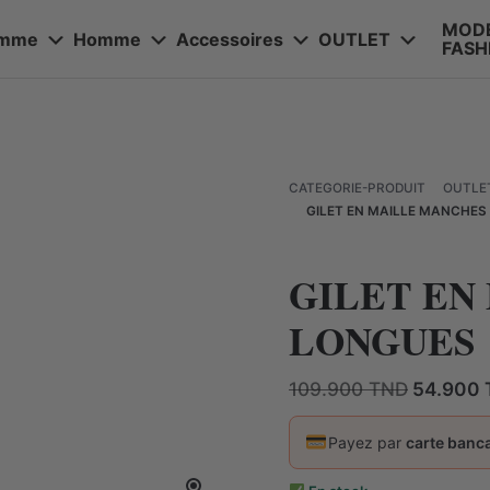
MOD
emme
Homme
Accessoires
OUTLET
FASH
OUTLET
CATEGORIE-PRODUIT
GILET EN MAILLE MANCHES
GILET EN
LONGUES
Le
109.900
TND
54.900
prix
initial
Payez par
carte banca
était :