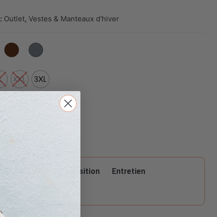
TND.
54.900 TND.
:
Outlet
,
Vestes & Manteaux d'hiver
L
XXL
3XL
Matière
n
Composition
Entretien
pour ce produit :
égance couvrante