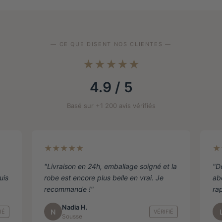
Les
Les
options
options
peuvent
peuvent
être
être
— CE QUE DISENT NOS CLIENTES —
choisies
choisies
sur
sur
★★★★★
la
la
4.9 / 5
page
page
de
de
Basé sur +1 200 avis vérifiés
produit
produit
★★★★★
★
"Livraison en 24h, emballage soigné et la
"D
uis
robe est encore plus belle en vrai. Je
ab
recommande !"
ra
Nadia H.
N
IÉ
VÉRIFIÉ
Sousse