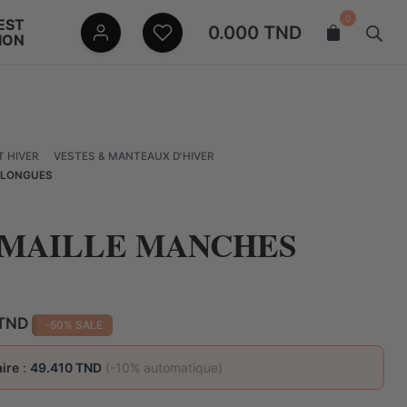
0
EST
0.000
TND
ION
 HIVER
VESTES & MANTEAUX D'HIVER
 LONGUES
 MAILLE MANCHES
Le
TND
-50% SALE
prix
actuel
ire
:
49.410 TND
(-10% automatique)
est :