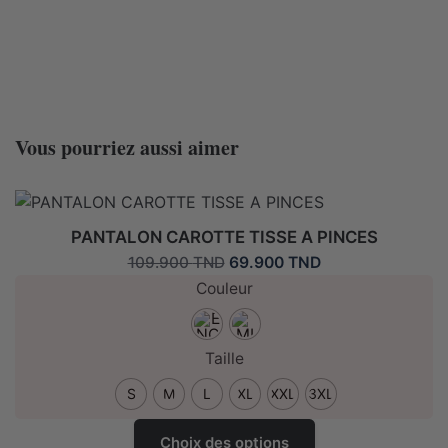
a
plusieurs
variantes.
Les
options
peuvent
Vous pourriez aussi aimer
être
choisies
sur
la
PANTALON CAROTTE TISSE A PINCES
page
Le
Le
69.900
TND
109.900
TND
de
prix
prix
Couleur
produit
initial
actuel
était :
est :
109.900 TND.
69.900 TND.
Taille
S
M
L
XL
XXL
3XL
Ce
Choix des options