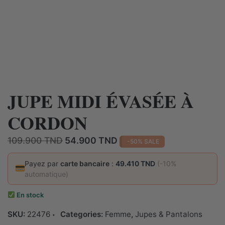
JUPE MIDI ÉVASÉE À
CORDON
Le
Le
109.900
TND
54.900
TND
-50% SALE
prix
prix
initial
actuel
Payez par
carte bancaire
:
49.410 TND
(-10%
automatique)
était :
est :
109.900 TND.
54.900 TND.
En stock
SKU:
22476
Categories:
Femme
,
Jupes & Pantalons