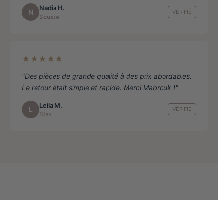
Nadia H.
N
VÉRIFIÉ
Sousse
★★★★★
"Des pièces de grande qualité à des prix abordables.
Le retour était simple et rapide. Merci Mabrouk !"
Leila M.
L
VÉRIFIÉ
Sfax