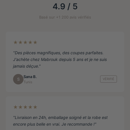
la
4.9 / 5
page
de
Basé sur +1 200 avis vérifiés
produit
★★★★★
"Des pièces magnifiques, des coupes parfaites.
J'achète chez Mabrouk depuis 5 ans et je ne suis
jamais déçue."
Sana B.
S
VÉRIFIÉ
Tunis
★★★★★
"Livraison en 24h, emballage soigné et la robe est
encore plus belle en vrai. Je recommande !"