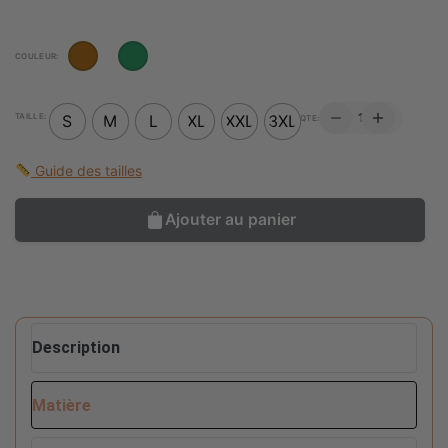
COULEUR:
QUANTITÉ
TAILLE:
S
M
L
XL
XXL
3XL
QTE:
DE
JUPE
MIDI
Guide des tailles
ÉVASÉE
À
CORDON
Ajouter au panier
Description
Matière