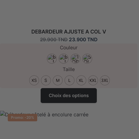
Repasser max 110°C
DEBARDEUR AJUSTE A COL V
Le
Le
23.900
TND
29.900
TND
prix
prix
Couleur
initial
actuel
était :
est :
29.900 TND.
23.900 TND.
Taille
XS
S
M
L
XL
XXL
3XL
Ce
Choix des options
produit
a
plusieurs
Promo: -20%
variantes.
Les
options