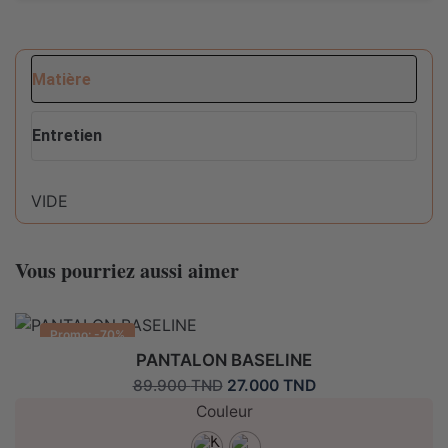
Matière
Entretien
VIDE
Conseils d'entretien pour ce produit :
Vous pourriez aussi aimer
Ne pas sécher en machine
Promo: -70%
Lavable en machine max 30°C fragile
PANTALON BASELINE
Le
Le
27.000
TND
89.900
TND
prix
prix
Couleur
initial
actuel
Eau de javel interdite