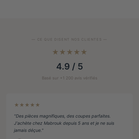
plusieurs
variantes.
Les
options
peuvent
être
— CE QUE DISENT NOS CLIENTES —
choisies
★★★★★
sur
la
4.9 / 5
page
de
Basé sur +1 200 avis vérifiés
produit
★★★★★
"Des pièces magnifiques, des coupes parfaites.
J'achète chez Mabrouk depuis 5 ans et je ne suis
jamais déçue."