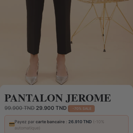
PANTALON JEROME
Le
Le
99.900
TND
29.900
TND
-70% SALE
prix
prix
initial
actuel
Payez par
carte bancaire
:
26.910 TND
(-10%
automatique)
était :
est :