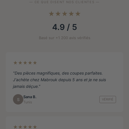
être
— CE QUE DISENT NOS CLIENTES —
choisies
★★★★★
sur
la
4.9 / 5
page
de
Basé sur +1 200 avis vérifiés
produit
★★★★★
"Des pièces magnifiques, des coupes parfaites.
J'achète chez Mabrouk depuis 5 ans et je ne suis
jamais déçue."
Sana B.
S
VÉRIFIÉ
Tunis
★★★★★