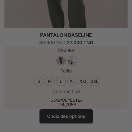
PANTALON BASELINE
Le
Le
27.000
TND
89.900
TND
prix
prix
Couleur
initial
actuel
était :
est :
89.900 TND.
27.000 TND.
Taille
S
M
L
XL
XXL
3XL
Composition
95%POLYESTER
5%LYCRA
Ce
Choix des options
produit
a