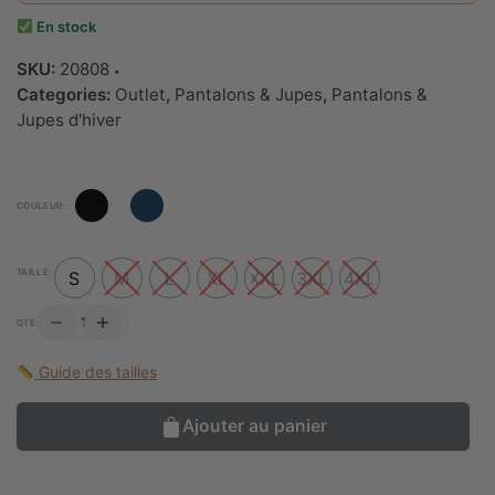
99.900 TND.
29.900 TND.
En stock
SKU:
20808
Categories:
Outlet
,
Pantalons & Jupes
,
Pantalons &
Jupes d'hiver
COULEUR:
TAILLE:
S
M
L
XL
XXL
3XL
4XL
QUANTITÉ
QTE:
DE
PANTALON
JEROME
Guide des tailles
Ajouter au panier