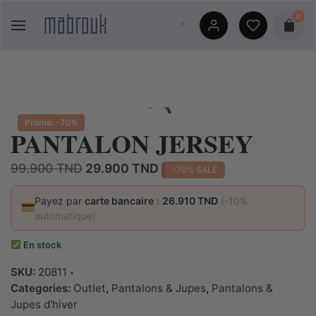
Skip
0
to
content
Promo: -70%
PANTALON JERSEY
Le
Le
99.900
TND
29.900
TND
-70% SALE
prix
prix
initial
actuel
Payez par
carte bancaire
:
26.910 TND
(-10%
automatique)
était :
est :
99.900 TND.
29.900 TND.
En stock
SKU:
20811
Categories:
Outlet
,
Pantalons & Jupes
,
Pantalons &
Jupes d'hiver