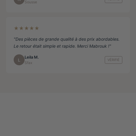
Sousse
★★★★★
"Des pièces de grande qualité à des prix abordables.
Le retour était simple et rapide. Merci Mabrouk !"
Leila M.
L
VÉRIFIÉ
Sfax
Outlet
Pantalons & Jupes
Pantalons & Jupes d
Le
Le
99.900
TND
29.900
TND
prix
prix