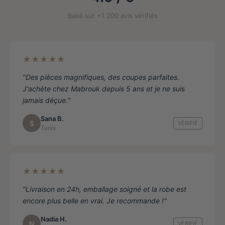
de
Basé sur +1 200 avis vérifiés
produit
★★★★★
"Des pièces magnifiques, des coupes parfaites.
J'achète chez Mabrouk depuis 5 ans et je ne suis
jamais déçue."
Sana B.
S
VÉRIFIÉ
Tunis
★★★★★
"Livraison en 24h, emballage soigné et la robe est
encore plus belle en vrai. Je recommande !"
Nadia H.
N
VÉRIFIÉ