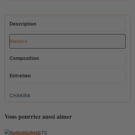
Description
Matière
Composition
Entretien
CHAKIRA
Conseils d'entretien pour ce produit :
Composition
100%POLYESTER
Vous pourriez aussi aimer
Ne pas sécher en machine