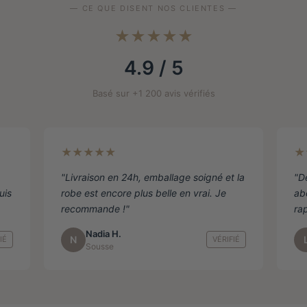
— CE QUE DISENT NOS CLIENTES —
la
la
pa
page
★★★★★
de
de
pro
produit
4.9 / 5
Basé sur +1 200 avis vérifiés
★★★★★
★
"Livraison en 24h, emballage soigné et la
"D
uis
robe est encore plus belle en vrai. Je
ab
recommande !"
ra
Nadia H.
N
IÉ
VÉRIFIÉ
Sousse