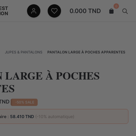
0
EST
0.000
TND
ION
JUPES & PANTALONS
PANTALON LARGE À POCHES APPARENTES
 LARGE À POCHES
TES
Le
TND
-50% SALE
prix
actuel
ire
:
58.410 TND
(-10% automatique)
est :
TND.
64.900 TND.