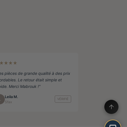
ge
duit
★★★★
es pièces de grande qualité à des prix
ordables. Le retour était simple et
pide. Merci Mabrouk !"
Leila M.
L
VÉRIFIÉ
Sfax