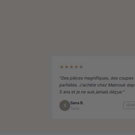
être
choisies
sur
la
page
de
produit
★★★★★
"Des pièces magnifiques, des coupes
parfaites. J'achète chez Mabrouk dep
5 ans et je ne suis jamais déçue."
Sana B.
S
VÉRIF
Tunis