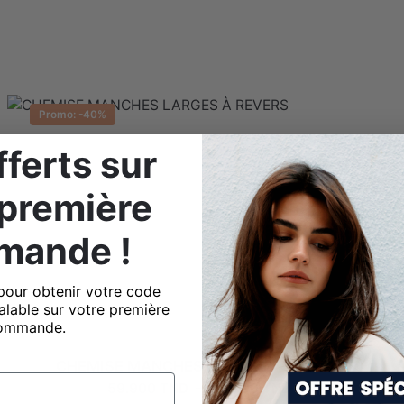
Ne pas sécher e
Eau de javel inte
Promo: -40%
ferts sur
 première
mande !
pour obtenir votre code
alable sur votre première
ommande.
CHEMISE MANCHES LARGES À REVERS
Plage
59.900
TND
–
69.900
TND