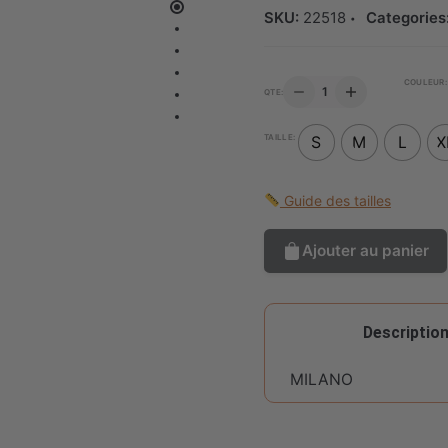
SKU:
22518
Categories
QUANTITÉ
COULEUR:
QTE:
DE
PANTALON
LARGE
TAILLE:
S
M
L
X
À
POCHES
APPARENTES
Guide des tailles
Ajouter au panier
Descriptio
MILANO
Conseils d'entretien 
Composition
6