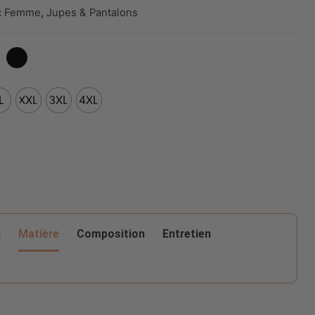
:
Femme
,
Jupes & Pantalons
L
XXL
3XL
4XL
Matière
n
Composition
Entretien
pour ce produit :
8%RAYON 28%NYLON 4%SPANDEX
Lavable en machine max 30°C