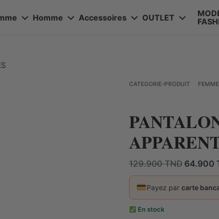
MOD
emme
Homme
Accessoires
OUTLET
FASH
FEMME
CATEGORIE-PRODUIT
PANTALON
APPAREN
Le
129.900
TND
64.900
prix
initial
Payez par
carte banca
était :
129.900 
En stock