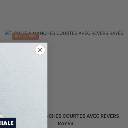
n machine
fragile
rdite
Repasser max 110°C
Promo: -20%
T-SHIRT À MANCHES COURTES AVEC REVERS
RAYÉS