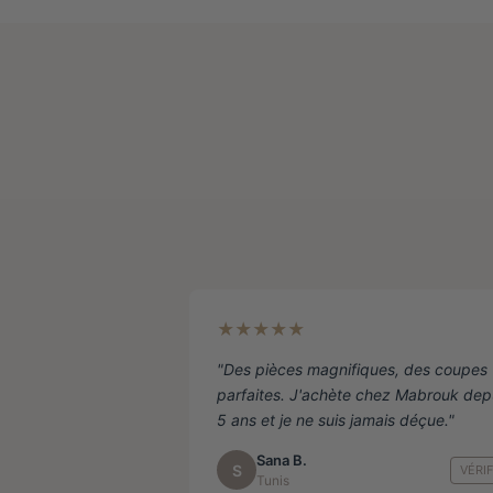
Les
options
peuvent
être
choisies
sur
la
page
de
produit
★★★★★
"Des pièces magnifiques, des coupes
parfaites. J'achète chez Mabrouk dep
5 ans et je ne suis jamais déçue."
Sana B.
S
VÉRIF
Tunis