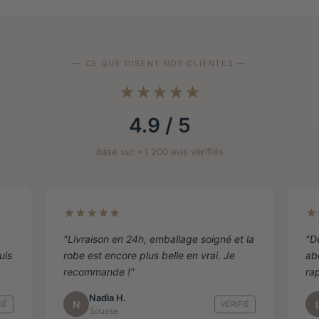
Les
Les
options
options
peuvent
peuvent
être
être
— CE QUE DISENT NOS CLIENTES —
choisies
choisies
sur
sur
★★★★★
la
la
4.9 / 5
page
page
de
de
Basé sur +1 200 avis vérifiés
produit
produit
★★★★★
★
"Livraison en 24h, emballage soigné et la
"D
uis
robe est encore plus belle en vrai. Je
ab
recommande !"
ra
Nadia H.
N
IÉ
VÉRIFIÉ
Sousse