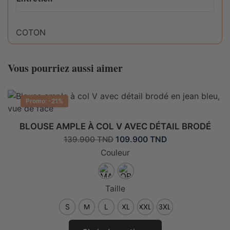
COTON
Conseils d'entretien pour ce produit :
Composition
100%COTON
Vous pourriez aussi aimer
Ne pas sécher en machine
Promo: -21%
Lavable en machine max 30°C fragile
BLOUSE AMPLE À COL V AVEC DÉTAIL BRODÉ
Le
Le
109.900
TND
139.900
TND
prix
prix
Couleur
Eau de javel interdite
initial
actuel
était :
est :
139.900 TND.
109.900 TND.
Taille
Repasser max 110°C
S
M
L
XL
XXL
3XL
Ce