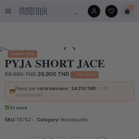
Skip
0
to
content
Promo: -70%
PYJA SHORT JACE
Le
Le
89.900
TND
26.900
TND
-70% SALE
prix
prix
initial
actuel
Payez par
carte bancaire
:
24.210 TND
(-10%
automatique)
était :
est :
89.900 TND.
26.900 TND.
En stock
SKU:
55742
Category:
Nouveautés