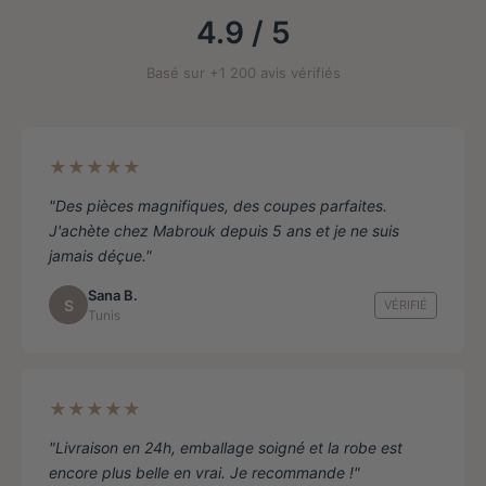
la
4.9 / 5
page
de
Basé sur +1 200 avis vérifiés
produit
★★★★★
"Des pièces magnifiques, des coupes parfaites.
J'achète chez Mabrouk depuis 5 ans et je ne suis
jamais déçue."
Sana B.
S
VÉRIFIÉ
Tunis
★★★★★
"Livraison en 24h, emballage soigné et la robe est
encore plus belle en vrai. Je recommande !"