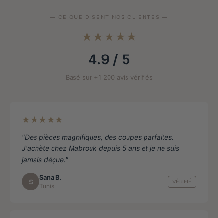
peuvent
être
— CE QUE DISENT NOS CLIENTES —
choisies
★★★★★
sur
la
4.9 / 5
page
de
Basé sur +1 200 avis vérifiés
produit
★★★★★
"Des pièces magnifiques, des coupes parfaites.
J'achète chez Mabrouk depuis 5 ans et je ne suis
jamais déçue."
Sana B.
S
VÉRIFIÉ
Tunis