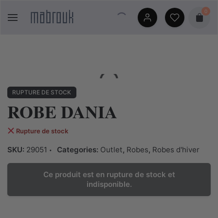
Skip
0
to
content
RUPTURE DE STOCK
ROBE DANIA
Rupture de stock
SKU:
29051
Categories:
Outlet
,
Robes
,
Robes d'hiver
Ce produit est en rupture de stock et
indisponible.