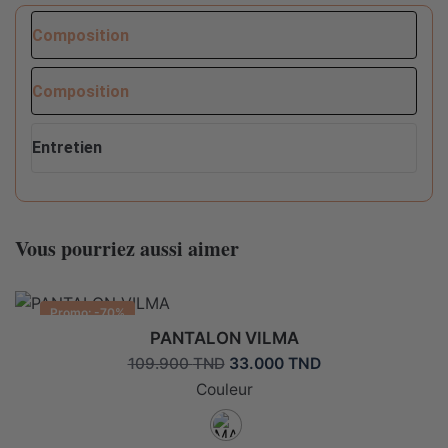
Composition
Composition
Entretien
Conseils d'entretien pour ce produit :
Composition
100RYLIQUE
Vous pourriez aussi aimer
Ne pas sécher en machine
Promo: -70%
PANTALON VILMA
Le
Le
33.000
TND
109.900
TND
Lavable en machine max 30°C fragile
prix
prix
Couleur
initial
actuel
était :
est :