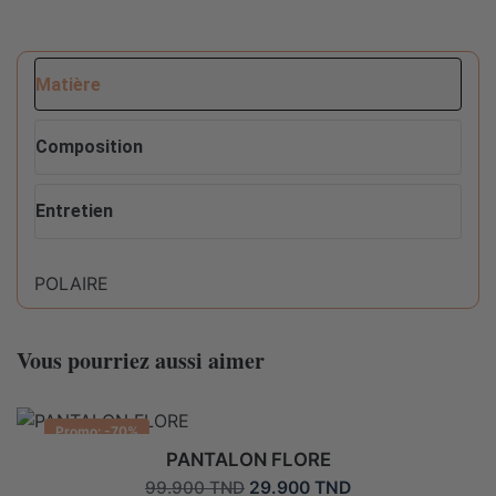
Matière
Composition
Entretien
POLAIRE
Conseils d'entretien pour ce produit :
Composition
100% MICROPOLYESTER
Vous pourriez aussi aimer
Ne pas sécher en machine
Promo: -70%
Lavable en machine max 30°C fragile
PANTALON FLORE
Le
Le
29.900
TND
99.900
TND