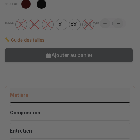
COULEUR:
QUANTITÉ
TAILLE:
S
M
L
XL
XXL
3XL
QTE:
DE
ROBE
IFEKET
Guide des tailles
Ajouter au panier
Matière
Composition
Entretien