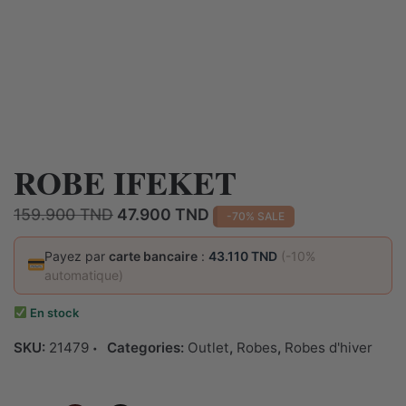
ROBE IFEKET
Le
Le
159.900
TND
47.900
TND
-70% SALE
prix
prix
initial
actuel
Payez par
carte bancaire
:
43.110 TND
(-10%
automatique)
était :
est :
159.900 TND.
47.900 TND.
En stock
SKU:
21479
Categories:
Outlet
,
Robes
,
Robes d'hiver