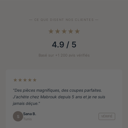
options
peuvent
être
— CE QUE DISENT NOS CLIENTES —
choisies
★★★★★
sur
la
4.9 / 5
page
de
Basé sur +1 200 avis vérifiés
produit
★★★★★
"Des pièces magnifiques, des coupes parfaites.
J'achète chez Mabrouk depuis 5 ans et je ne suis
jamais déçue."
Sana B.
S
VÉRIFIÉ
Tunis