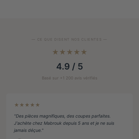
plusieurs
variantes.
Les
options
peuvent
être
— CE QUE DISENT NOS CLIENTES —
choisies
★★★★★
sur
la
4.9 / 5
page
de
Basé sur +1 200 avis vérifiés
produit
★★★★★
"Des pièces magnifiques, des coupes parfaites.
J'achète chez Mabrouk depuis 5 ans et je ne suis
jamais déçue."