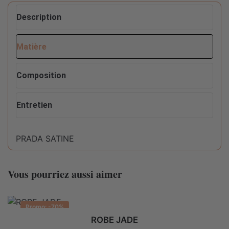
Description
Matière
Composition
Entretien
PRADA SATINE
Conseils d'entretien pour ce produit :
Composition
100% POLYESTER
Vous pourriez aussi aimer
Ne pas sécher en machine
Promo: -70%
Lavable en machine max 30°C fragile
ROBE JADE