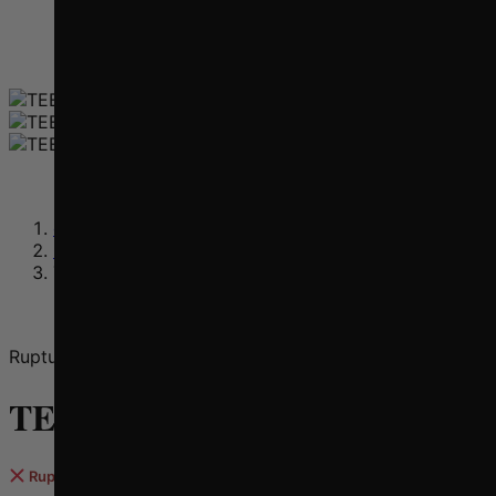
categorie-produit
Outlet
TEE SHIRT BELMIN
Rupture de stock
TEE SHIRT BELMIN
Rupture de stock