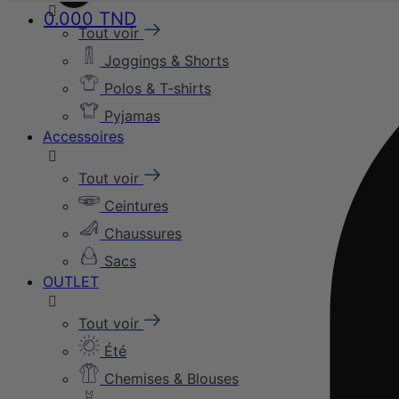
0.000
TND
Tout voir
Joggings & Shorts
Polos & T-shirts
Pyjamas
Accessoires
Tout voir
Ceintures
Chaussures
Sacs
OUTLET
Tout voir
Été
Chemises & Blouses