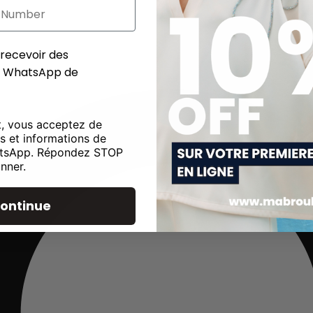
ecevoir des messages sur WhatsApp de Mabrouk
recevoir des
r WhatsApp de
t, vous acceptez de
es et informations de
tsApp. Répondez STOP
nner.
ontinue