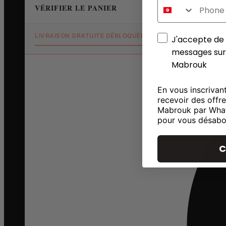
Whats
LIVRAISON GRATUITE DÉBLOQUÉE !
J'accepte de r
J'accepte de 
messages su
Mabrouk
En vous inscrivan
recevoir des offr
Mabrouk par Wha
pour vous désabo
C