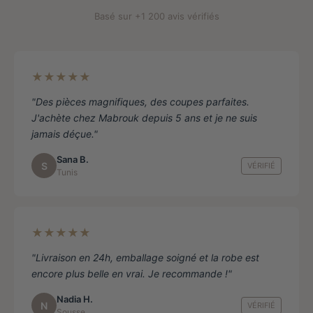
de
Basé sur +1 200 avis vérifiés
produit
★★★★★
"Des pièces magnifiques, des coupes parfaites.
J'achète chez Mabrouk depuis 5 ans et je ne suis
jamais déçue."
Sana B.
S
VÉRIFIÉ
Tunis
★★★★★
"Livraison en 24h, emballage soigné et la robe est
encore plus belle en vrai. Je recommande !"
Nadia H.
N
VÉRIFIÉ
Sousse