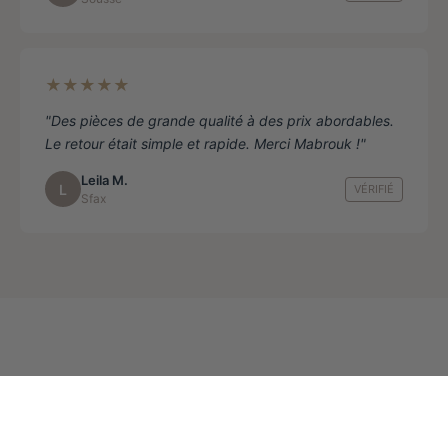
★★★★★
"Des pièces de grande qualité à des prix abordables.
Le retour était simple et rapide. Merci Mabrouk !"
Leila M.
L
VÉRIFIÉ
Sfax
Ajouter au panier