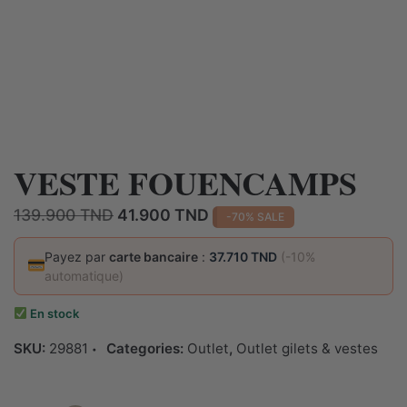
VESTE FOUENCAMPS
Le
Le
139.900
TND
41.900
TND
-70% SALE
prix
prix
initial
actuel
Payez par
carte bancaire
:
37.710 TND
(-10%
automatique)
était :
est :
139.900 TND.
41.900 TND.
En stock
SKU:
29881
Categories:
Outlet
,
Outlet gilets & vestes