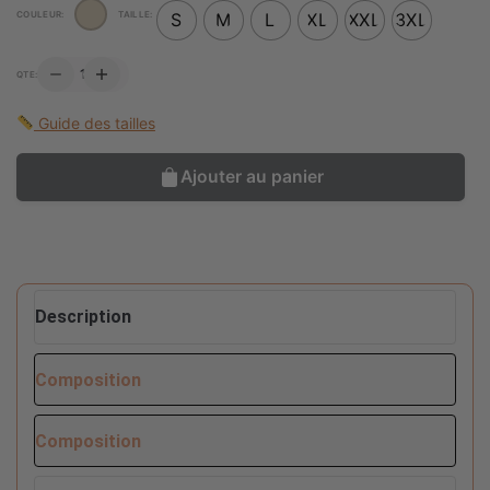
COULEUR:
TAILLE:
S
M
L
XL
XXL
3XL
QUANTITÉ
QTE:
DE
VESTE
FOUENCAMPS
Guide des tailles
Ajouter au panier
Description
Composition
Composition