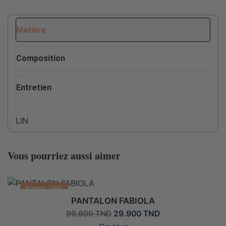
Matière
Composition
Entretien
LIN
Conseils d'entretien pour ce produit :
Composition
30%LIN 70% VISCOSE
Vous pourriez aussi aimer
Ne pas sécher en machine
Promo: -70%
Lavable en machine max 30°C fragile
PANTALON FABIOLA
Le
Le
29.900
TND
99.900
TND
prix
prix