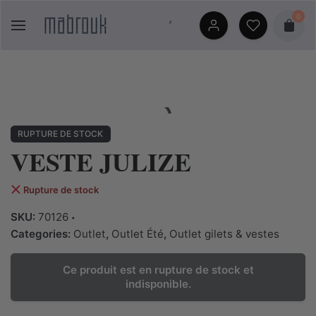
Skip
0
to
content
RUPTURE DE STOCK
VESTE JULIZE
Rupture de stock
SKU:
70126
Categories:
Outlet
,
Outlet Été
,
Outlet gilets & vestes
Ce produit est en rupture de stock et
indisponible.