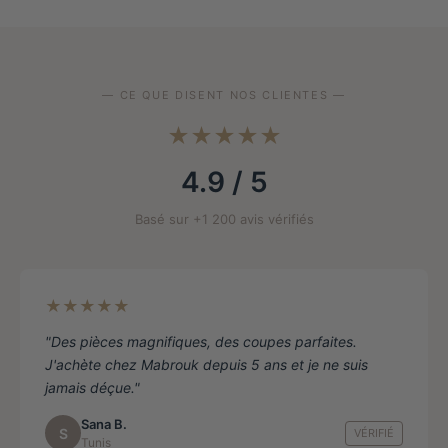
Les
options
peuvent
être
— CE QUE DISENT NOS CLIENTES —
choisies
★★★★★
sur
la
4.9 / 5
page
de
Basé sur +1 200 avis vérifiés
produit
★★★★★
"Des pièces magnifiques, des coupes parfaites.
J'achète chez Mabrouk depuis 5 ans et je ne suis
jamais déçue."
Sana B.
S
VÉRIFIÉ
Tunis